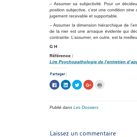
– Assumer sa subjectivité. Pour un décide
position subjective, c’est une condition sine 
jugement recevable et supportable.
– Assumer la dimension hiérarchique de l’ent
de la nier est une arnaque évidente qui décr
contrainte. L’assumer, en outre, est la meille
G H
Référence :
Lire Psychopathologie de l’entretien d’ap
Partager :
Cliquez
Cliquez
Cliquez
Cliquez
Cliquer
pour
pour
pour
pour
pour
partager
partager
partager
partager
imprimer(ouvre
sur
sur
sur
sur
dans
Facebook(ouvre
LinkedIn(ouvre
Twitter(ouvre
Google+
une
dans
dans
dans
(ouvre
nouvelle
une
une
une
dans
fenêtre)
Publié dans
Les Dossiers
nouvelle
nouvelle
nouvelle
une
fenêtre)
fenêtre)
fenêtre)
nouvelle
fenêtre)
Laissez un commentaire