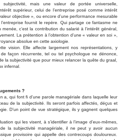
e subjectivité, mais une valeur de portée universelle,
térêt supérieur, celui de l’entreprise posé comme intérêt
 « valeur objective », ou encore d’une performance mesurable
e l’entreprise fournit le repère. Qui partage ce fantasme ne
menée, c’est la contribution du salarié à l’intérêt général,
vement. La prétention à l’obtention d’une « valeur en soi »,
croyance absolue en cette axiologie.
e vision. Elle affecte largement nos représentations, y
 de façon récurrente, tel ou tel psychologue ne dénonce,
 la subjectivité que pour mieux relancer la quête du graal,
x infernal.
s jugements ?
n a, qui font fi d’une parole managériale dans laquelle leur
eau de la subjectivité. Ils seront parfois affectés, déçus et
logie. D’un point de vue stratégique, ils y gagnent quelques
luation qui les visent, à s’identifier à l’image d’eux-mêmes,
 de la subjectivité managériale, il ne peut y avoir aucun
ssique provisoire qui appelle des contrecoups douloureux.