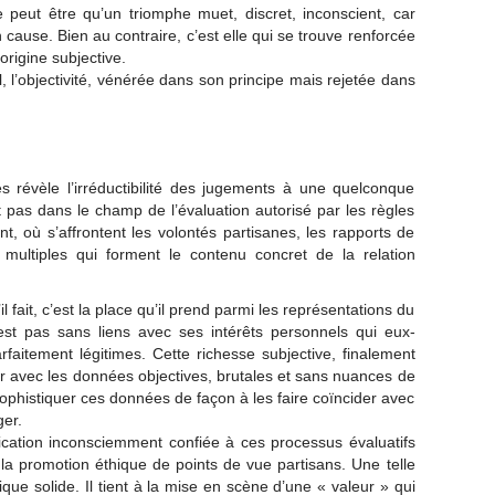
e peut être qu’un triomphe muet, discret, inconscient, car
n cause. Bien au contraire, c’est elle qui se trouve renforcée
rigine subjective.
l, l’objectivité, vénérée dans son principe mais rejetée dans
s révèle l’irréductibilité des jugements à une quelconque
ît pas dans le champ de l’évaluation autorisé par les règles
ant, où s’affrontent les volontés partisanes, les rapports de
 multiples qui forment le contenu concret de la relation
l fait, c’est la place qu’il prend parmi les représentations du
est pas sans liens avec ses intérêts personnels qui eux-
aitement légitimes. Cette richesse subjective, finalement
r avec les données objectives, brutales et sans nuances de
 sophistiquer ces données de façon à les faire coïncider avec
ger.
fication inconsciemment confiée à ces processus évaluatifs
 la promotion éthique de points de vue partisans. Une telle
que solide. Il tient à la mise en scène d’une « valeur » qui