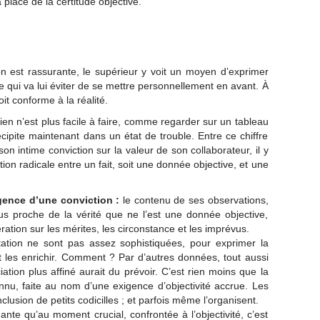
 place de la certitude objective.
on est rassurante, le supérieur y voit un moyen d’exprimer
ce qui va lui éviter de se mettre personnellement en avant. À
it conforme à la réalité.
ien n’est plus facile à faire, comme regarder sur un tableau
récipite maintenant dans un état de trouble. Entre ce chiffre
t son intime conviction sur la valeur de son collaborateur, il y
ion radicale entre un fait, soit une donnée objective, et une
gence d’une conviction :
le contenu de ses observations,
us proche de la vérité que ne l’est une donnée objective,
tion sur les mérites, les circonstance et les imprévus.
ation ne sont pas assez sophistiquées, pour exprimer la
aut les enrichir. Comment ? Par d’autres données, tout aussi
iation plus affiné aurait du prévoir. C’est rien moins que la
connu, faite au nom d’une exigence d’objectivité accrue. Les
clusion de petits codicilles ; et parfois même l’organisent.
te qu’au moment crucial, confrontée à l’objectivité, c’est