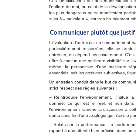
Ces identifications ont des manifestations f
l’enflure du moi, ou celui de la dévalorisatio
les plus dangereux ne se manifestent parfois
sujet à « sa valeur », est trop brutalement mi
Communiquer plutôt que justif
L’évaluation d’autrui est un comportement nat
particulièrement resserrées, elle se produ
entretien, en dépend nécessairement. C’est
offre à chacun une meilleure visibilité sur l’a
même, la perspective d’une meilleure régu
essentiels, soit les positions subjectives, fi
Un entretien conduit dans le but de communiq
strict respect des règles suivantes :
– Réintroduire l’environnement. Il situe la 
donnée, ce qui est le réel, et non dans 
l’environnement ramène la discussion à cette
quête sans fin d’une axiologie qui n’existe pa
– Relativiser la performance. La performanc
rapport à une attente bien précise, dans un co