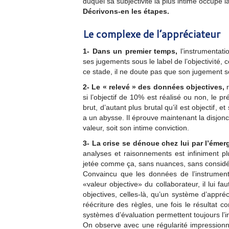
duquel sa subjectivité la plus intime occupe la
Décrivons-en les étapes.
Le complexe de l’appréciateur
1- Dans un premier temps,
l’instrumentati
ses jugements sous le label de l’objectivité, 
ce stade, il ne doute pas que son jugement so
2- Le « relevé » des données objectives,
r
si l’objectif de 10% est réalisé ou non, le p
brut, d’autant plus brutal qu’il est objectif, e
a un abysse. Il éprouve maintenant la disjonct
valeur, soit son intime conviction.
3- La crise se dénoue chez lui par l’émer
analyses et raisonnements est infiniment pl
jetée comme ça, sans nuances, sans considéra
Convaincu que les données de l’instrument
«valeur objective» du collaborateur, il lui f
objectives, celles-là, qu’un système d’appréc
réécriture des règles, une fois le résultat 
systèmes d’évaluation permettent toujours l’in
On observe avec une régularité impressionnan