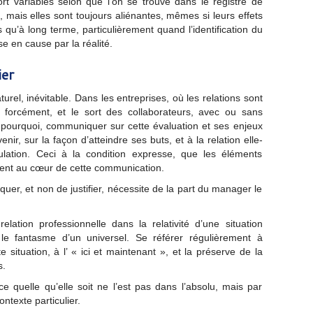
ort variables selon que l’on se trouve dans le registre de
n, mais elles sont toujours aliénantes, mêmes si leurs effets
 qu’à long terme, particulièrement quand l’identification du
se en cause par la réalité.
ier
urel, inévitable. Dans les entreprises, où les relations sont
it forcément, et le sort des collaborateurs, avec ou sans
 pourquoi, communiquer sur cette évaluation et ses enjeux
venir, sur la façon d’atteindre ses buts, et à la relation elle-
lation. Ceci à la condition expresse, que les éléments
gurent au cœur de cette communication.
uer, et non de justifier, nécessite de la part du manager le
relation professionnelle dans la relativité d’une situation
le fantasme d’un universel. Se référer régulièrement à
 situation, à l’ « ici et maintenant », et la préserve de la
s.
e quelle qu’elle soit ne l’est pas dans l’absolu, mais par
ntexte particulier.