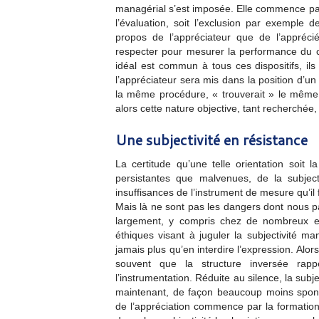
managérial s’est imposée. Elle commence par 
l’évaluation, soit l’exclusion par exemple d
propos de l’appréciateur que de l’appréci
respecter pour mesurer la performance du c
idéal est commun à tous ces dispositifs, il
l’appréciateur sera mis dans la position d’u
la même procédure, « trouverait » le même
alors cette nature objective, tant recherchée
Une subjectivité en résistance
La certitude qu’une telle orientation soit l
persistantes que malvenues, de la subject
insuffisances de l’instrument de mesure qu’il 
Mais là ne sont pas les dangers dont nous p
largement, y compris chez de nombreux ex
éthiques visant à juguler la subjectivité ma
jamais plus qu’en interdire l’expression. Alo
souvent que la structure inversée rapp
l’instrumentation. Réduite au silence, la subje
maintenant, de façon beaucoup moins sponta
de l’appréciation commence par la formation