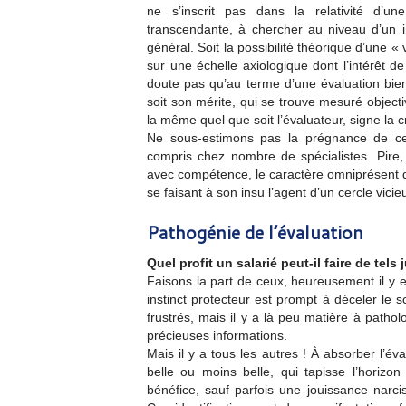
ne s’inscrit pas dans la relativité d’un
transcendante, à chercher au niveau d’un in
général. Soit la possibilité théorique d’une
sur une échelle axiologique dont l’intérêt d
doute pas qu’au terme d’une évaluation bien 
soit son mérite, qui se trouve mesuré objecti
la même quel que soit l’évaluateur, signe la 
Ne sous-estimons pas la prégnance de cett
compris chez nombre de spécialistes. Pire,
avec compétence, le caractère omniprésent de
se faisant à son insu l’agent d’un cercle vicieu
Pathogénie de l’évaluation
Quel profit un salarié peut-il faire de tel
Faisons la part de ceux, heureusement il y e
instinct protecteur est prompt à déceler le sc
frustrés, mais il y a là peu matière à patho
précieuses informations.
Mais il y a tous les autres ! À absorber l’éva
belle ou moins belle, qui tapisse l’horizon
bénéfice, sauf parfois une jouissance narci