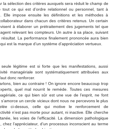
la sélection des critères auxquels sera réduit le champ de
e tout ce qui est d’ordre relationnel ou personnel, tant à
é. Elle impose ensuite les définitions et les méthodes à
ollaborateur dans chacun des critères retenus. Un certain
s visent à élaborer un prétraitement des jugements tel que
n agent relevant les compteurs. Un autre à sa place, suivant
 résultat. La performance finalement prononcée aura bien
, qui est la marque d’un système d’appréciation vertueux.
a seule légitime est si forte que les manifestations, aussi
ivité managériale sont systématiquement attribuées aux
faut donc renforcer.
arlons, bien au contraire ! On ignore encore beaucoup trop
perts, quel mal nourrit le remède. Toutes ces mesures
nagériale, ce qui bien sûr est une vue de l’esprit, ne font
rs s’amorce un cercle vicieux dont nous ne percevons le plus
elée ci-dessus, celle qui motive le renforcement de
ctivité n’est pas morte pour autant, ni inactive. Elle cherche
née, les voies de l’efficacité. La dimension pathologique
, chez l’appréciateur, d’un processus inconscient au terme